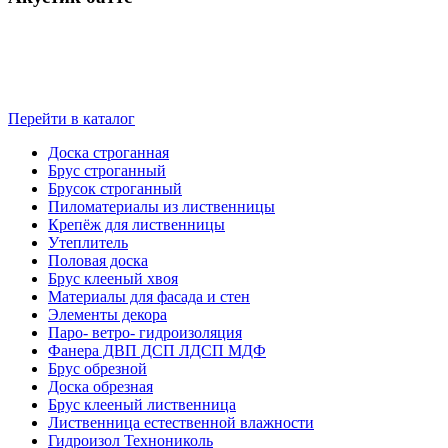
Перейти в каталог
Доска строганная
Брус строганный
Брусок строганный
Пиломатериалы из лиственницы
Крепёж для лиственницы
Утеплитель
Половая доска
Брус клееный хвоя
Материалы для фасада и стен
Элементы декора
Паро- ветро- гидроизоляция
Фанера ДВП ДСП ЛДСП МДФ
Брус обрезной
Доска обрезная
Брус клееный лиственница
Лиственница естественной влажности
Гидроизол Технониколь