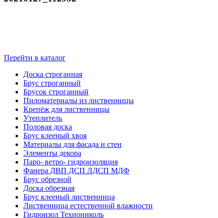
Перейти в каталог
Доска строганная
Брус строганный
Брусок строганный
Пиломатериалы из лиственницы
Крепёж для лиственницы
Утеплитель
Половая доска
Брус клееный хвоя
Материалы для фасада и стен
Элементы декора
Паро- ветро- гидроизоляция
Фанера ДВП ДСП ЛДСП МДФ
Брус обрезной
Доска обрезная
Брус клееный лиственница
Лиственница естественной влажности
Гидроизол Технониколь