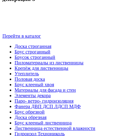
Перейти в каталог
Доска строганная
Брус строганный
Брусок строганный
Пиломатериалы из лиственницы
Крепёж для лиственницы
Утеплитель
Половая доска
Брус клееный хвоя
Материалы для фасада и стен
Элементы декора
Паро- ветро- гидроизоляция
Фанера ДВП ДСП ЛДСП МДФ
Брус обрезной
Доска обрезная
Брус клееный лиственница
Лиственница естественной влажности
Гидроизол Технониколь