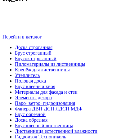
Перейти в каталог
Доска строганная
Брус строганный
Брусок строганный
Пиломатериалы из лиственницы
Крепёж для лиственницы
Утеплитель
Половая доска
Брус клееный хвоя
Материалы для фасада и стен
Элементы декора
Паро- ветро- гидроизоляция
Фанера ДВП ДСП ЛДСП МДФ
Брус обрезной
Доска обрезная
Брус клееный лиственница
Лиственница естественной влажности
Гидроизол Технониколь